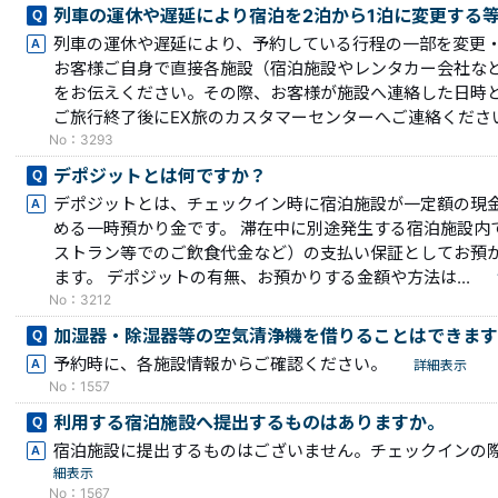
列車の運休や遅延により宿泊を2泊から1泊に変更する等
列車の運休や遅延により、予約している行程の一部を変更
お客様ご自身で直接各施設（宿泊施設やレンタカー会社な
をお伝えください。その際、お客様が施設へ連絡した日時
ご旅行終了後にEX旅のカスタマーセンターへご連絡ください.
No：3293
デポジットとは何ですか？
デポジットとは、チェックイン時に宿泊施設が一定額の現
める一時預かり金です。 滞在中に別途発生する宿泊施設内
ストラン等でのご飲食代金など）の支払い保証としてお預
ます。 デポジットの有無、お預かりする金額や方法は...
No：3212
加湿器・除湿器等の空気清浄機を借りることはできます
予約時に、各施設情報からご確認ください。
詳細表示
No：1557
利用する宿泊施設へ提出するものはありますか。
宿泊施設に提出するものはございません。チェックインの
細表示
No：1567