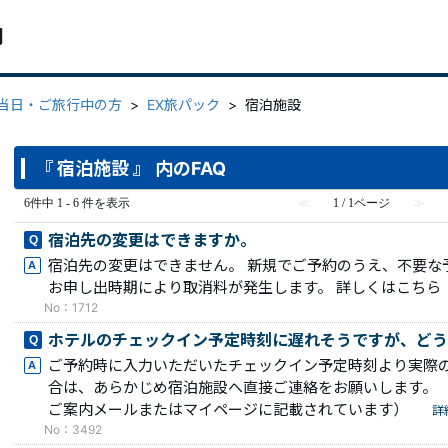
問
行当日・ご旅行中の方
>
EX旅パック
>
宿泊施設
『 宿泊施設 』 内のFAQ
6件中 1 - 6 件を表示
≪
1 / 1ページ
≫
宿泊先の変更はできますか。
宿泊先の変更はできません。 新規でご予約のうえ、不要な
お申し出時期により取消料が発生します。 詳しくはこちら
No：1712
ホテルのチェックイン予定時刻に遅れそうですが、どう
ご予約時に入力いただいたチェックイン予定時刻より実際
合は、あらかじめ宿泊施設へ直接ご連絡をお願いします。 
ご案内メールまたはマイページに記載されています）
詳
No：3492