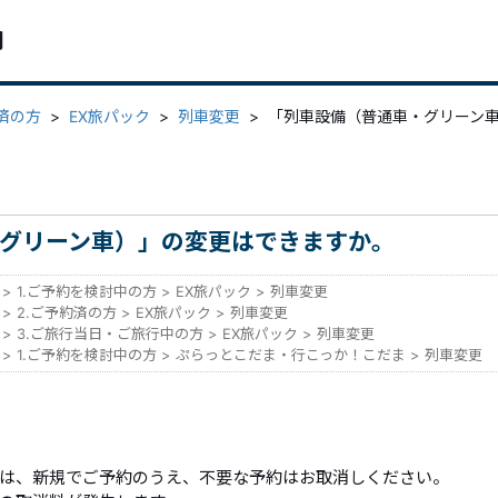
問
約済の方
>
EX旅パック
>
列車変更
>
「列車設備（普通車・グリーン
グリーン車）」の変更はできますか。
>
1.ご予約を検討中の方
>
EX旅パック
>
列車変更
>
2.ご予約済の方
>
EX旅パック
>
列車変更
>
3.ご旅行当日・ご旅行中の方
>
EX旅パック
>
列車変更
>
1.ご予約を検討中の方
>
ぷらっとこだま・行こっか！こだま
>
列車変更
は、新規でご予約のうえ、不要な予約はお取消しください。