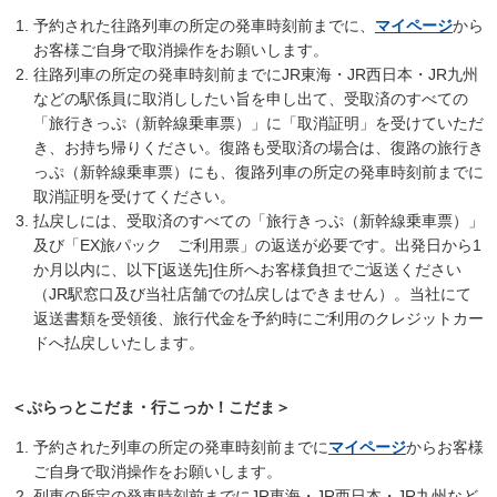
予約された往路列車の所定の発車時刻前までに、
マイページ
から
お客様ご自身で取消操作をお願いします。
往路列車の所定の発車時刻前までにJR東海・JR西日本・JR九州
などの駅係員に取消ししたい旨を申し出て、受取済のすべての
「旅行きっぷ（新幹線乗車票）」に「取消証明」を受けていただ
き、お持ち帰りください。復路も受取済の場合は、復路の旅行き
っぷ（新幹線乗車票）にも、復路列車の所定の発車時刻前までに
取消証明を受けてください。
払戻しには、受取済のすべての「旅行きっぷ（新幹線乗車票）」
及び「EX旅パック ご利用票」の返送が必要です。出発日から1
か月以内に、以下[返送先]住所へお客様負担でご返送ください
（JR駅窓口及び当社店舗での払戻しはできません）。当社にて
返送書類を受領後、旅行代金を予約時にご利用のクレジットカー
ドへ払戻しいたします。
＜ぷらっとこだま・行こっか！こだま＞
予約された列車の所定の発車時刻前までに
マイページ
からお客様
ご自身で取消操作をお願いします。
列車の所定の発車時刻前までにJR東海・JR西日本・JR九州など