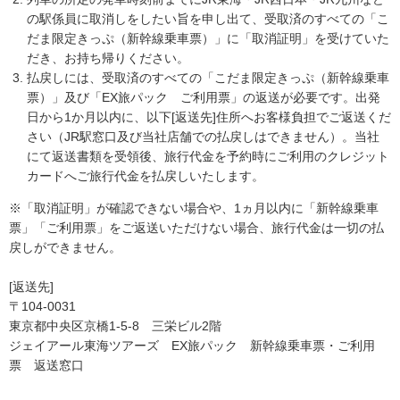
の駅係員に取消しをしたい旨を申し出て、受取済のすべての「こ
だま限定きっぷ（新幹線乗車票）」に「取消証明」を受けていた
だき、お持ち帰りください。
払戻しには、受取済のすべての「こだま限定きっぷ（新幹線乗車
票）」及び「EX旅パック ご利用票」の返送が必要です。出発
日から1か月以内に、以下[返送先]住所へお客様負担でご返送くだ
さい（JR駅窓口及び当社店舗での払戻しはできません）。当社
にて返送書類を受領後、旅行代金を予約時にご利用のクレジット
カードへご旅行代金を払戻しいたします。
※「取消証明」が確認できない場合や、1ヵ月以内に「新幹線乗車
票」「ご利用票」をご返送いただけない場合、旅行代金は一切の払
戻しができません。
[返送先]
〒104-0031
東京都中央区京橋1-5-8 三栄ビル2階
ジェイアール東海ツアーズ EX旅パック 新幹線乗車票・ご利用
票 返送窓口