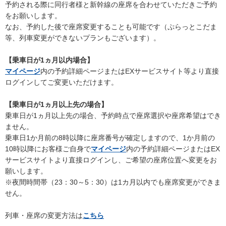
予約される際に同行者様と新幹線の座席を合わせていただきご予約
をお願いします。
なお、予約した後で座席変更することも可能です（ぷらっとこだま
等、列車変更ができないプランもございます）。
【乗車日が1ヵ月以内場合】
マイページ
内の予約詳細ページまたはEXサービスサイト等より直接
ログインしてご変更いただけます。
【乗車日が1ヵ月以上先の場合】
乗車日が1ヵ月以上先の場合、予約時点で座席選択や座席希望はでき
ません。
乗車日1か月前の8時以降に座席番号が確定しますので、1か月前の
10時以降にお客様ご自身で
マイページ
内の予約詳細ページまたはEX
サービスサイトより直接ログインし、ご希望の座席位置へ変更をお
願いします。
※夜間時間帯（23：30～5：30）は1カ月以内でも座席変更ができま
せん。
列車・座席の変更方法は
こちら