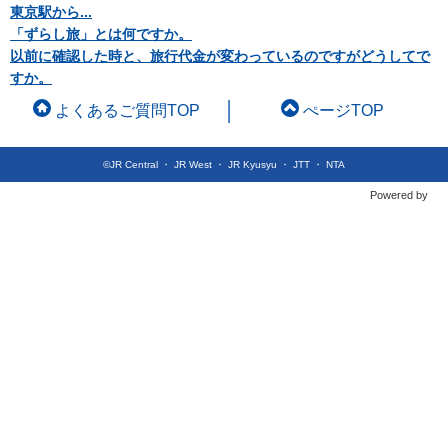
東京駅から...
「ずらし旅」とは何ですか。
以前に確認した時と、旅行代金が変わっているのですがどうしてで
すか。
よくあるご質問TOP
ぺージTOP
©JR Central ・ JR West ・ JR Kyusyu ・ JTT ・ NTA
Powered by