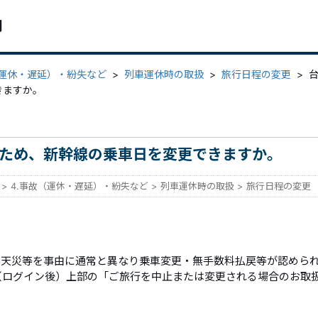
問
（運休・遅延）・紛失など
>
列車運休時の取扱
>
旅行日程の変更
>
きますか。
ため、新幹線の乗車日を変更できますか。
>
4.事故（運休・遅延）・紛失など
>
列車運休時の取扱
>
旅行日程の変更
や天災等を事由に通常と異なり乗車変更・無手数料払戻等が認めら
（ログイン後）上部の「ご旅行を中止または変更される場合のお取