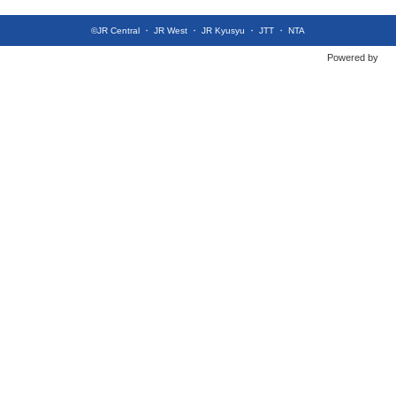
©JR Central ・ JR West ・ JR Kyusyu ・ JTT ・ NTA
Powered by