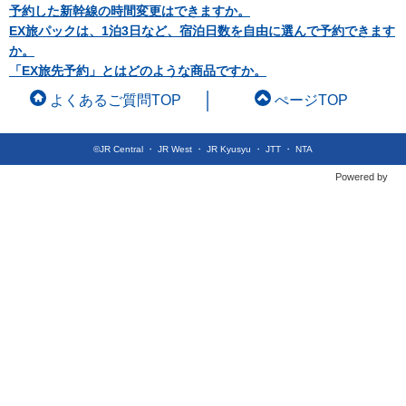
予約した新幹線の時間変更はできますか。
EX旅パックは、1泊3日など、宿泊日数を自由に選んで予約できます
か。
「EX旅先予約」とはどのような商品ですか。
よくあるご質問TOP
ぺージTOP
©JR Central ・ JR West ・ JR Kyusyu ・ JTT ・ NTA
Powered by