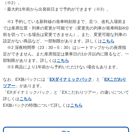
（※2）。
・最大約1年前から出発前日まで予約ができます（※3）。
※1 予約している新幹線の発車時刻前まで、且つ、改札入場前ま
では座席位置・列車の変更が可能です（変更先の列車が発車時刻4分
前を切っている場合は変更できません）。また、変更可能な列車の
設定がない商品など、一部制限があります。詳しくは
こちら
※2 深夜時間帯（23：30～5：30）はシートマップからの座席指
定ができません。また座席指定は乗車日の1か月以内に限るなど、一
部制限があります。詳しくは
こちら
※3 商品により1年前から予約いただけない場合もあります。
なお、EX旅パックには「
EXダイナミックパック
」と「
EXこだわり
ツアー
」があります。
「EXダイナミックパック」と「EXこだわりツアー」の違いについて
詳しくは
こちら
EX旅パックの特徴について詳しくは
こちら