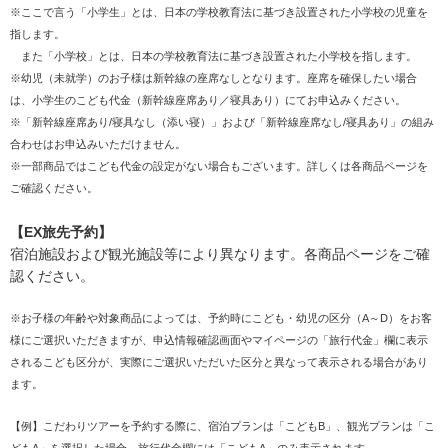
※ここで言う「小学生」とは、日本の学校教育法に基づき設置された小学校の児童を
指します。
また「小学校」とは、日本の学校教育法に基づき設置された小学校を指します。
※幼児（未就学）のお子様は新幹線の座席なしとなります。座席を確保したい場合
は、小学生のこども代金（新幹線座席あり／寝具あり）にてお申込みください。
※「新幹線座席あり/寝具なし（添い寝）」および「新幹線座席なし/寝具あり」の組み
合わせはお申込みいただけません。
※一部商品ではこども代金の設定がない場合もございます。詳しくは各商品ページを
ご確認ください。
【EX旅先予約】
宿泊施設および観光施設等により異なります。各商品ページをご確
認ください。
※お子様の年齢や対象商品によっては、予約時にこども・幼児の区分（A～D）をお客
様にご選択いただきますが、申込情報確認画面やマイページの「旅行代金」欄に表示
されるこども区分が、実際にご選択いただいた区分と異なって表示される場合があり
ます。
【例】こだわりツアーを予約する際に、宿泊プランは「こどもB」、観光プランは「こ