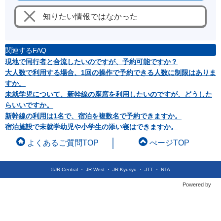
知りたい情報ではなかった
関連するFAQ
現地で同行者と合流したいのですが、予約可能ですか？
大人数で利用する場合、1回の操作で予約できる人数に制限はありま
すか。
未就学児について、新幹線の座席を利用したいのですが、どうした
らいいですか。
新幹線の利用は1名で、宿泊を複数名で予約できますか。
宿泊施設で未就学幼児や小学生の添い寝はできますか。
よくあるご質問TOP
ぺージTOP
©JR Central ・ JR West ・ JR Kyusyu ・ JTT ・ NTA
Powered by