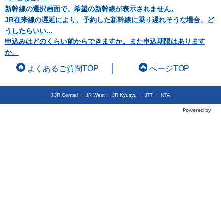
新幹線の選択画面で、希望の新幹線が表示されません。
JR在来線の遅延により、予約した新幹線に乗り遅れそうな場合、ど
うしたらいい...
申込みはどのくらい前からできますか。また申込期限はあります
か。
よくあるご質問TOP
ぺージTOP
©JR Central ・ JR West ・ JR Kyusyu ・ JTT ・ NTA
Powered by