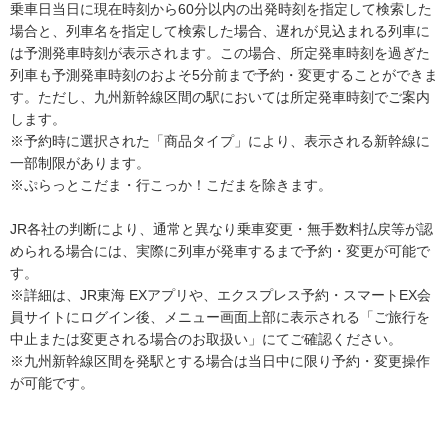
乗車日当日に現在時刻から60分以内の出発時刻を指定して検索した
場合と、列車名を指定して検索した場合、遅れが見込まれる列車に
は予測発車時刻が表示されます。この場合、所定発車時刻を過ぎた
列車も予測発車時刻のおよそ5分前まで予約・変更することができま
す。ただし、九州新幹線区間の駅においては所定発車時刻でご案内
します。
※予約時に選択された「商品タイプ」により、表示される新幹線に
一部制限があります。
※ぷらっとこだま・行こっか！こだまを除きます。
JR各社の判断により、通常と異なり乗車変更・無手数料払戻等が認
められる場合には、実際に列車が発車するまで予約・変更が可能で
す。
※詳細は、JR東海 EXアプリや、エクスプレス予約・スマートEX会
員サイトにログイン後、メニュー画面上部に表示される「ご旅行を
中止または変更される場合のお取扱い」にてご確認ください。
※九州新幹線区間を発駅とする場合は当日中に限り予約・変更操作
が可能です。