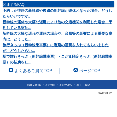
関連するFAQ
予約した往路の新幹線や復路の新幹線が運休となった場合、どうし
たらいいですか。
新幹線の運休や大幅な遅延により他の交通機関を利用した場合、予
約している宿泊...
新幹線の大幅な遅れや運休の場合や、台風等の影響による重要な案
内は、どうした...
旅行きっぷ（新幹線乗車票）に遅延の証明を入れてもらいました
が、どうしたらい...
駅で旅行きっぷ（新幹線乗車票）・こだま限定きっぷ（新幹線乗車
票）の払戻をし...
よくあるご質問TOP
ぺージTOP
©JR Central ・ JR West ・ JR Kyusyu ・ JTT ・ NTA
Powered by