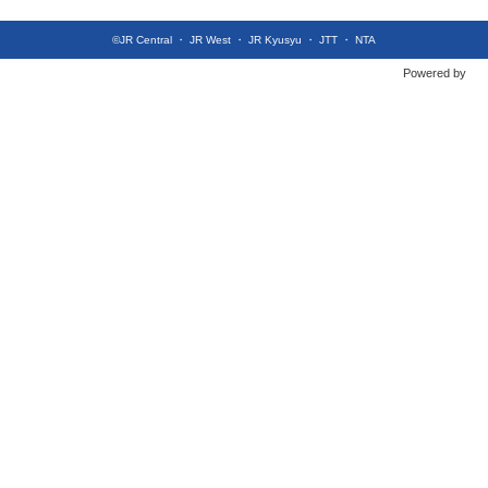
©JR Central ・ JR West ・ JR Kyusyu ・ JTT ・ NTA
Powered by