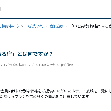
問
約を検討中の方
>
EX旅先予約
>
宿泊施設
>
「EX会員特別価格がある
ある宿」とは何ですか？
>
1.ご予約を検討中の方
>
EX旅先予約
>
宿泊施設
約会員向けに特別な価格をご提供いただいたホテル・旅館を一覧に
ただけるプランを含め多くの商品をご用意しています。