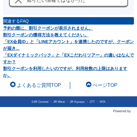
知りたい情報ではなかった
関連するFAQ
予約の際に、割引クーポンが表示されません。
割引クーポンの獲得方法を教えてください。
「EX会員ID」と「LINEアカウント」を連携したのですが、クーポン
が届き...
「EXダイナミックパック」と「EXこだわりツアー」の違いはなんで
すか？
割引クーポンを利用したいのですが、利用枚数の上限はあります
か。
よくあるご質問TOP
ぺージTOP
©JR Central ・ JR West ・ JR Kyusyu ・ JTT ・ NTA
Powered by