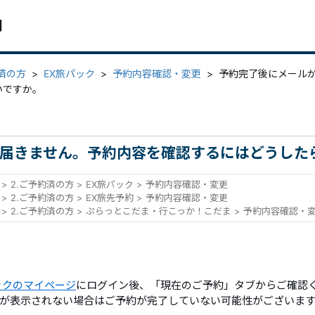
問
約済の方
>
EX旅パック
>
予約内容確認・変更
>
予約完了後にメール
いですか。
届きません。予約内容を確認するにはどうした
>
2.ご予約済の方
>
EX旅パック
>
予約内容確認・変更
>
2.ご予約済の方
>
EX旅先予約
>
予約内容確認・変更
>
2.ご予約済の方
>
ぷらっとこだま・行こっか！こだま
>
予約内容確認・
ックのマイページ
にログイン後、「現在のご予約」タブからご確認
が表示されない場合はご予約が完了していない可能性がございま