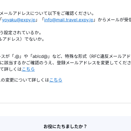
メールアドレスについて以下をご確認ください。
「
yoyaku@expy.jp
」「
info@mail.travel.expy.jp
」からメールが受
よう設定されているか。
ールアドレス）でないか。
スが「.@」や「ab!cd@」など、特殊な形式（RFC違反メール
スに該当するかご確認のうえ、登録メールアドレスを変更してくだ
いて詳しくは
こちら
スの変更について詳しくは
こちら
お役にたちましたか？