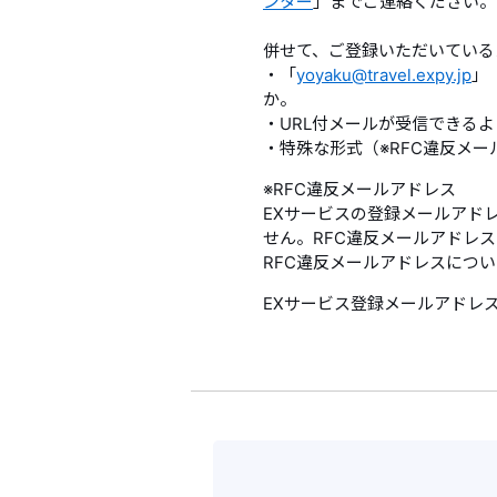
ンター
」までご連絡ください。
併せて、ご登録いただいている
・「
yoyaku@travel.expy.jp
」
か。
・URL付メールが受信できる
・特殊な形式（※RFC違反メ
※RFC違反メールアドレス
EXサービスの登録メールアドレ
せん。RFC違反メールアドレ
RFC違反メールアドレスにつ
EXサービス登録メールアドレ