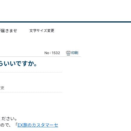
が届きませ
文字サイズ変更
No : 1532
印刷
らいいですか。
変更
ください。
すので、「
EX旅のカスタマーセ