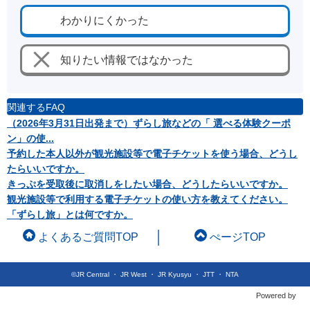
わかりにくかった
知りたい情報ではなかった
関連するFAQ
（2026年3月31日出発まで）ずらし旅などの「 選べる体験クーポ
ン」の使...
予約した本人以外が観光施設等で電子チケットを使う場合、どうし
たらいいですか。
きっぷを受取後に取消しをしたい場合、どうしたらいいですか。
観光施設等で利用する電子チケットの使い方を教えてください。
「ずらし旅」とは何ですか。
よくあるご質問TOP
ぺージTOP
©JR Central ・ JR West ・ JR Kyusyu ・ JTT ・ NTA
Powered by