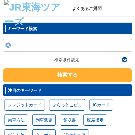
よくあるご質問
キーワード検索
検索条件設定
検索する
注目のキーワード
クレジットカード
ぷらっとこだま
ICカード
乗車方法
列車変更
領収書
座席指定
ずらし旅
クーポン
3Dセキュア