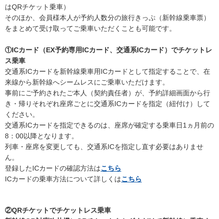
はQRチケット乗車）
そのほか、会員様本人が予約人数分の旅行きっぷ（新幹線乗車票）
をまとめて受け取ってご乗車いただくことも可能です。
①ICカード（EX予約専用ICカード、交通系ICカード）でチケットレ
ス乗車
交通系ICカードを新幹線乗車用ICカードとして指定することで、在
来線から新幹線へシームレスにご乗車いただけます。
事前にご予約されたご本人（契約責任者）が、予約詳細画面から行
き・帰りそれぞれ座席ごとに交通系ICカードを指定（紐付け）して
ください。
交通系ICカードを指定できるのは、座席が確定する乗車日1ヵ月前の
8：00以降となります。
列車・座席を変更しても、交通系ICを指定し直す必要はありませ
ん。
登録したICカードの確認方法は
こちら
ICカードの乗車方法について詳しくは
こちら
②QRチケットでチケットレス乗車