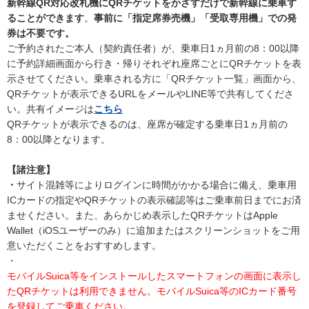
新幹線QR対応改札機にQRチケットをかざすだけで新幹線に乗車す
ることができます
。
事前に「指定席券売機」「受取専用機」での発
券は不要です。
ご予約されたご本人（契約責任者）が、乗車日1ヵ月前の8：00以降
に予約詳細画面から行き・帰りそれぞれ座席ごとにQRチケットを表
示させてください。乗車される方に「QRチケット一覧」画面から、
QRチケットが表示できるURLをメールやLINE等で共有してくださ
い。共有イメージは
こちら
QRチケットが表示できるのは、座席が確定する乗車日1ヵ月前の
8：00以降となります。
【諸注意】
・
サイト混雑等によりログインに時間がかかる場合に備え、乗車用
ICカードの指定やQRチケットの表示確認等はご乗車前日までにお済
ませください。また、あらかじめ表示したQRチケットはApple
Wallet（iOSユーザーのみ）に追加またはスクリーンショットをご用
意いただくことをおすすめします。
・
モバイルSuica等をインストールしたスマートフォンの画面に表示し
たQRチケットは利用できません。モバイルSuica等のICカード番号
を登録してご乗車ください。