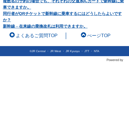
複数名の予約の場合でも、それぞれの交通系ICカードで新幹線に乗
車できますか。
同行者がQRチケットで新幹線に乗車するにはどうしたらよいです
か？
新幹線⇔在来線の乗換改札は利用できますか。
よくあるご質問TOP
ぺージTOP
©JR Central ・ JR West ・ JR Kyusyu ・ JTT ・ NTA
Powered by