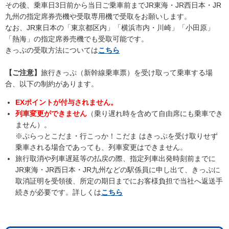
その後、乗車日3日前から当日ご乗車前までJR東海・JR西日本・JR
九州の指定席券売機や受取専用機で受取をお願いします。
なお、JR東日本の「東京都区内」「横浜市内・川崎」「小田原」
「熱海」の指定席券売機でも受取可能です。
きっぷの受取方法については
こちら
【ご注意】
旅行きっぷ（新幹線乗車票）を受け取って乗車する場
合、以下の制約があります。
EXポイントが付与されません。
列車変更ができません
（乗り遅れ時を含めて自由席にも乗車でき
ません）。
※ぷらっとこだま・行こっか！こだま はきっぷを受け取りせず
乗車される場合であっても、列車変更はできません。
旅行取消や列車遅延等の払戻の際、指定列車出発時刻前までに
JR東海・JR西日本・JR九州などの駅係員に申し出て、きっぷに
取消証明を受領後、所定の期日までにお客様負担で当社へ返送手
続きが必要です。詳しくは
こちら