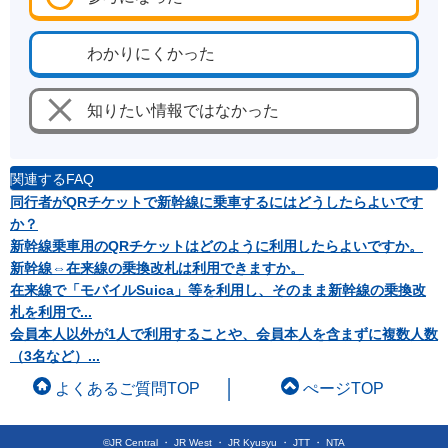
わかりにくかった
知りたい情報ではなかった
関連するFAQ
同行者がQRチケットで新幹線に乗車するにはどうしたらよいです
か？
新幹線乗車用のQRチケットはどのように利用したらよいですか。
新幹線⇔在来線の乗換改札は利用できますか。
在来線で「モバイルSuica」等を利用し、そのまま新幹線の乗換改
札を利用で...
会員本人以外が1人で利用することや、会員本人を含まずに複数人数
（3名など）...
よくあるご質問TOP
ぺージTOP
©JR Central ・ JR West ・ JR Kyusyu ・ JTT ・ NTA