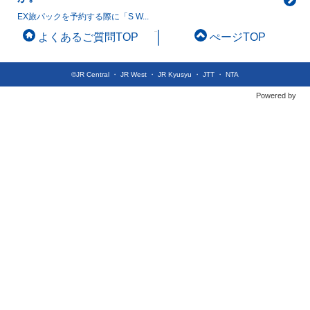
EX旅パックを予約する際に「S W...
よくあるご質問TOP
ぺージTOP
©JR Central ・ JR West ・ JR Kyusyu ・ JTT ・ NTA
Powered by